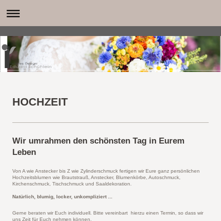
HOCHZEIT
Wir umrahmen den schönsten Tag in Eurem
Leben
Von A wie Anstecker bis Z wie Zylinderschmuck fertigen wir Eure ganz persönlichen
Hochzeitsblumen wie Brautstrauß, Anstecker, Blumenkörbe, Autoschmuck,
Kirchenschmuck, Tischschmuck und Saaldekoration.
Natürlich, blumig, locker, unkompliziert ...
Gerne beraten wir Euch individuell. Bitte vereinbart hierzu einen Termin, so dass wir
uns Zeit für Euch nehmen können.