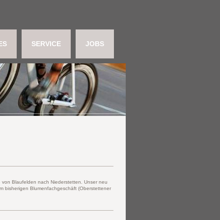
ES
SERVICE
JOBS
 von Blaufelden nach Niederstetten. Unser neu
em bisherigen Blumenfachgeschäft (Oberstettener