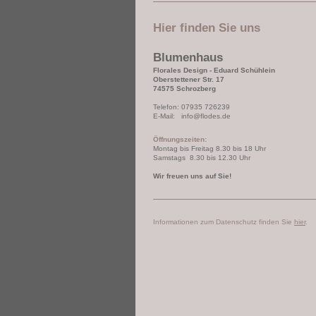
Hier finden Sie uns
Blumenhaus
Florales Design - Eduard Schühlein
Oberstettener Str. 17
74575 Schrozberg
Telefon: 07935 726239
E-Mail: info@flodes.de
Öffnungszeiten:
Montag bis Freitag 8.30 bis 18 Uhr
Samstags 8.30 bis 12.30 Uhr
Wir freuen uns auf Sie!
Informationen zum Datenschutz finden Sie
hier
.