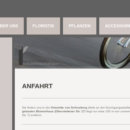
BER UNS
FLORISTIK
PFLANZEN
ACCESSOIR
ANFAHRT
Sie finden uns in der
Ortsmitte von Schrozberg
direkt an der Durchgangsstraße
gebautes Blumenhaus (Oberstettener Str. 17
) liegt nur etwa 100 m von unser
Str. 7) entfernt.